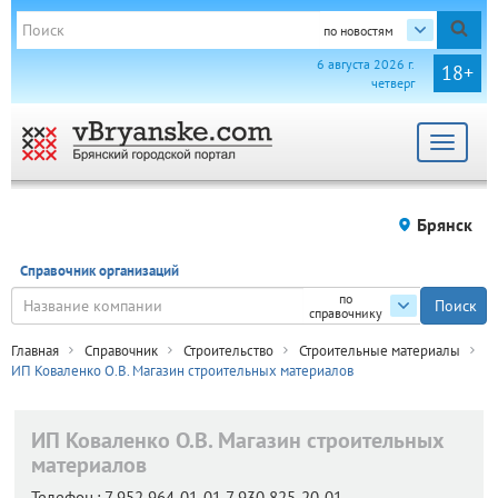
по новостям
6 августа 2026 г.
18+
четверг
Toggle
navigat
Брянск
Справочник организаций
по
справочнику
Главная
Справочник
Строительство
Строительные материалы
ИП Коваленко О.В. Магазин строительных материалов
ИП Коваленко О.В. Магазин строительных
материалов
Телефон.:
7 952 964-01-01 7 930 825-20-01