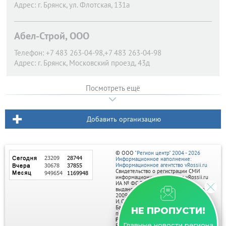
Адрес:
г. Брянск,
ул. Флотская, 131а
Абел-Строй, ООО
Телефон:
+7 483 263-04-98,+7 483 263-04-98
Адрес:
г. Брянск,
Московский проезд, 43д
Посмотреть ещё
Добавить организацию
© ООО
"Регион центр" 2004 - 2026
Информационное наполнение:
Информационное агентство vRossii.ru
Свидетельство о регистрации СМИ
информационного агентства vRossii.ru
ИА № ФС 77‑35502
выдано РОСКОМНАДЗОРом 04 марта
2009г.
И. О. Главного редактора Нарыков А. Н.
Баннеры на портале размещаются на
НЕ ПРОПУСТИ!
правах рекламы.
Реклама на портале:
Главные новости региона
Рекламное агентство "Умный маркетинг"