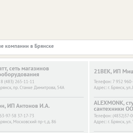
е компании в Брянске
тт, сеть магазинов
21ВЕК, ИП Мищ
ооборудования
8 (483) 265-11-11
Телефон:
7 952 960-
Брянск,
пр. Станке Димитрова, 54А
Адрес:
г. Брянск,
ул.
ALEXMONK, сту
он, ИП Антонов И.А.
сантехники ОО
63-97-58 37-17-73
Телефон:
(4832)37-
Брянск,
Московский пр-т, д. 86
Адрес:
г. Брянск,
ул.