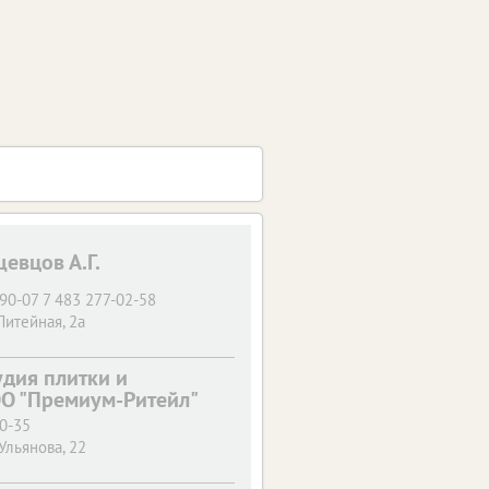
евцов А.Г.
90-07 7 483 277-02-58
Литейная, 2а
дия плитки и
О "Премиум-Ритейл"
00-35
 Ульянова, 22