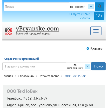
по новостям
8 августа 2026 г.
18+
суббота
Toggle
navigat
Брянск
Справочник организаций
по
справочнику
Главная
Справочник
Строительство
ООО ТехНоВек
ООО ТехНоВек
Телефон.:
(4832) 33-53-59
Адрес:
Брянск,
пос.Супонево, ул. Шоссейная, 13 а (р-он