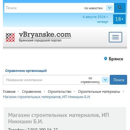
по новостям
6 августа 2026 г.
18+
четверг
Toggle
navigat
Брянск
Справочник организаций
по
справочнику
Главная
Справочник
Строительство
Строительные материалы
Магазин строительных материалов, ИП Никишин Б.И.
Магазин строительных материалов, ИП
Никишин Б.И.
Телефон.:
7 910 290-56-27