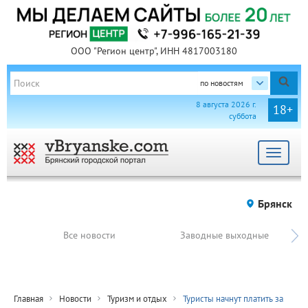
ООО "Регион центр", ИНН 4817003180
по новостям
8 августа 2026 г.
18+
суббота
Toggle
navigat
Брянск
Все новости
Заводные выходные
Главная
Новости
Туризм и отдых
Туристы начнут платить за