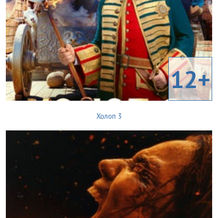
12+
Холоп 3