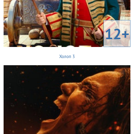
12+
Холоп 3