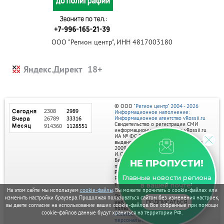
ООО "Регион центр", ИНН 4817003180
Яндекс.Директ
© ООО
"Регион центр" 2004 - 2026
Информационное наполнение:
Информационное агентство vRossii.ru
Свидетельство о регистрации СМИ
информационного агентства vRossii.ru
ИА № ФС 77‑35502
выдано РОСКОМНАДЗОРом 04 марта
2009г.
И. О. Главного редактора Нарыков А. Н.
Баннеры на портале размещаются на
НЕ ПРОПУСТИ!
правах рекламы.
Реклама на портале:
Главные новости региона
Рекламное агентство "Умный маркетинг"
тел. 7-910-267-70-40,
в вашей почте!
email: umnyy.marketing@yandex.ru
На этом сайте мы используем
cookie-файлы
. Вы можете прочитать о cookie-файлах или
Отдельные публикации могут содержать
изменить настройки браузера. Продолжая пользоваться сайтом без изменения настроек,
информацию, не предназначенную для
ПОДПИСАТЬСЯ
вы даете согласие на использование ваших cookie-файлов. Все собранные при помощи
пользователей до 18 лет.
cookie-файлов данные будут храниться на территории РФ.
Политика в отношении обработки
персональных данных