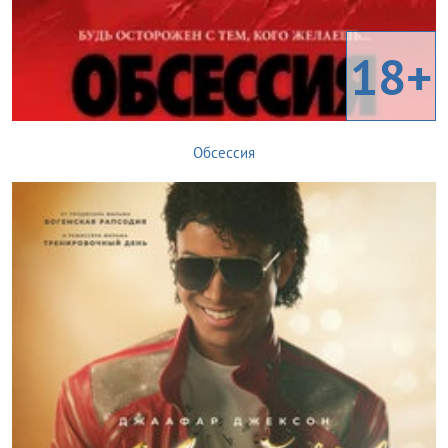
18+
Обсессия