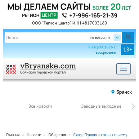
ООО "Регион центр", ИНН 4817003180
по новостям
9 августа 2026 г.
18+
воскресенье
Toggle
navigat
Брянск
Все новости
Заводные выходные
Главная
Новости
Общество
Сквер Пушкина готов к приему