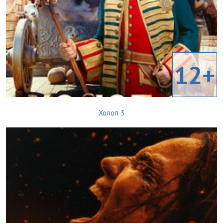
12+
Холоп 3