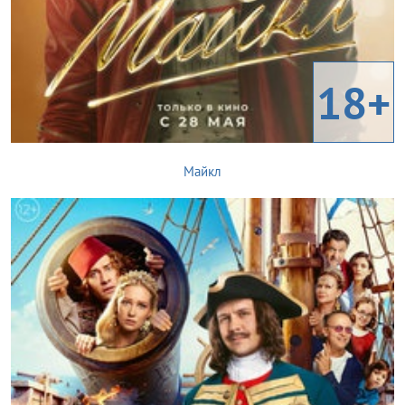
18+
Майкл