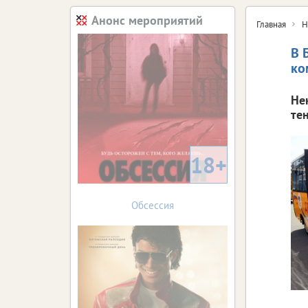
Анонс мероприятий
Главная
Н
В 
ко
Не
те
18+
Обсессия