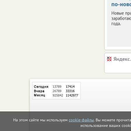
по-нов
Новые пр
заработаю
года.
Яндекс
На этом сайте мы используем
cookie-файлы
. Вы можете прочит
использование ваших cook