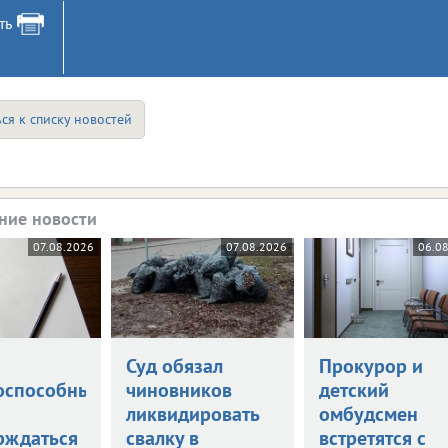
ть
ся к списку новостей
ние новости
07.08.2026
07.08.2026
06.0
а
Суд обязал
Прокурор и
оспособными
чиновников
детский
ликвидировать
омбудсмен
рждаться
свалку в
встретятся с