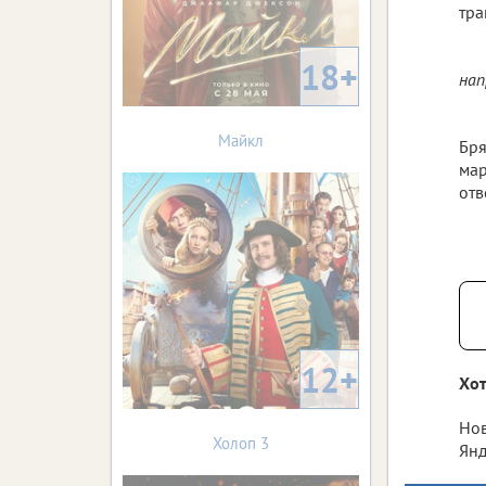
тра
18+
нап
Майкл
Бря
мар
отв
12+
Хот
Нов
Холоп 3
Янд