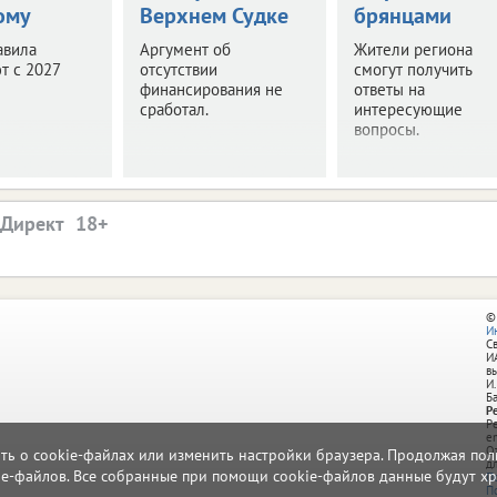
ому
Верхнем Судке
брянцами
авила
Аргумент об
Жители региона
т с 2027
отсутствии
смогут получить
финансирования не
ответы на
сработал.
интересующие
вопросы.
.Директ
©
И
С
И
в
И.
Б
Р
Р
e
О
ать о cookie-файлах или изменить настройки браузера. Продолжая поль
д
ie-файлов. Все собранные при помощи cookie-файлов данные будут хр
П
П