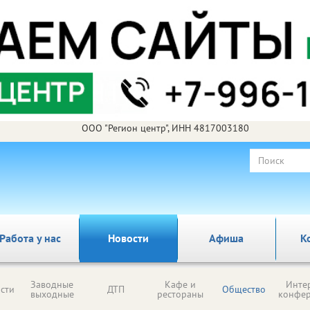
ООО "Регион центр", ИНН 4817003180
Работа у нас
Новости
Афиша
К
Заводные
Кафе и
Инте
сти
ДТП
Общество
выходные
рестораны
конфе