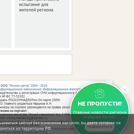
испытание для
Скоро город
жителей региона.
превратится в
огромную творческую
мастерскую.
 ООО
"Регион центр" 2004 - 2026
нформационное наполнение: Информационное агентство vRossii.ru
видетельство о регистрации СМИ информационного агентства vRossii.ru
А № ФС 77‑35502
ыдано РОСКОМНАДЗОРом 04 марта 2009г.
НЕ ПРОПУСТИ!
 О. Главного редактора Нарыков А. Н.
аннеры на портале размещаются на правах рекламы.
еклама на портале:
Главные новости региона
екламное агентство "Умный маркетинг" тел. 7-910-267-70-40,
в вашей почте!
mail: umnyy.marketing@yandex.ru
тдельные публикации могут содержать информацию, не предназначенную
зоваться сайтом без изменения настроек, вы даете согласие на
ля пользователей до 18 лет.
ПОДПИСАТЬСЯ
аниться на территории РФ.
олитика в отношении обработки персональных данных
олитика обработки файлов cookie