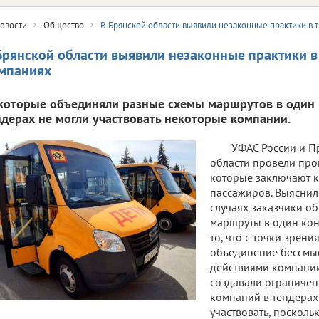
овости
Общество
В Брянской области выявили незаконные практики в
Брянской области выявили незаконные практики 
мпаниях
которые объединяли разные схемы маршрутов в один к
ндерах не могли участвовать некоторые компании.
УФАС России и П
области провели про
которые заключают к
пассажиров. Выяснило
случаях заказчики о
маршруты в один кон
то, что с точки зрени
объединение бессмы
действиями компании
создавали ограничен
компаний в тендерах
участвовать, посколь