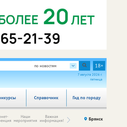
18+
по новостям
7 августа 2026 г.
пятница
онкурсы
Справочник
Гид по городу
Н
рнет-
Наши
Важная
Происшествия
Брянск
Здоровье
комп
ренция
мероприятия
информация!
п
ре