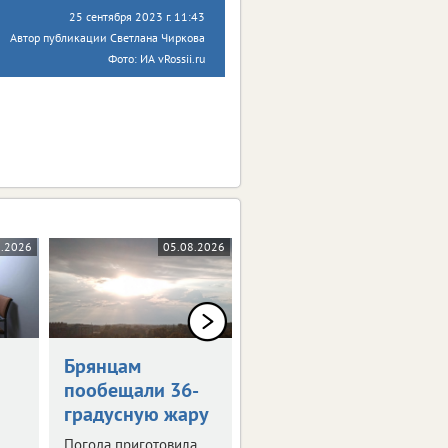
25 сентября 2023 г. 11:43
Автор публикации Светлана Чиркова
Фото: ИА vRossii.ru
8.2026
05.08.2026
05.08.2026
0+
Брянцам
Художникам
пообещали 36-
предложили
градусную жару
оставить след в
истории Брянска
Погода приготовила