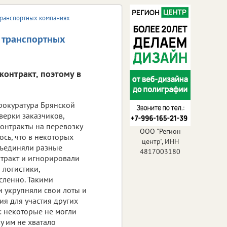
 транспортных компаниях
в транспортных
онтракт, поэтому в
рокуратура Брянской
верки заказчиков,
онтракты на перевозку
ООО "Регион
сь, что в некоторых
центр", ИНН
бъединяли разные
4817003180
тракт и игнорировали
я логистики,
сленно. Такими
 укрупняли свои лоты и
ия для участия других
: некоторые не могли
ку им не хватало