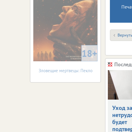
Печа
Вернуть
18+
Послед
Зловещие мертвецы: Пекло
Уход з
нетруд
будет
подтве