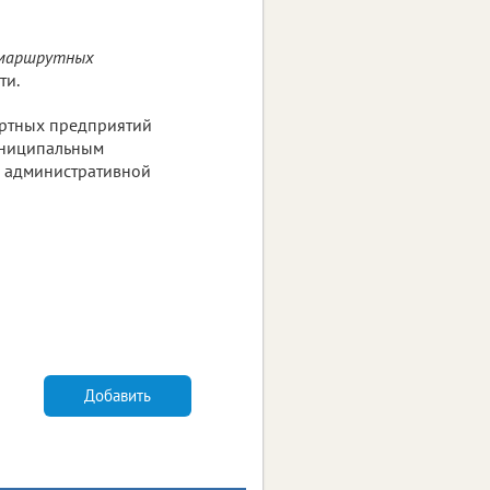
х маршрутных
ти.
ортных предприятий
униципальным
к административной
Добавить