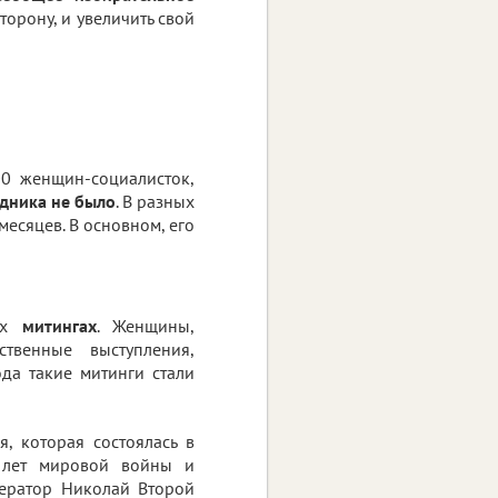
торону, и увеличить свой
0 женщин-социалисток,
здника не было
. В разных
месяцев. В основном, его
ких
митингах
. Женщины,
твенные выступления,
ода такие митинги стали
, которая состоялась в
 лет мировой войны и
ператор Николай Второй