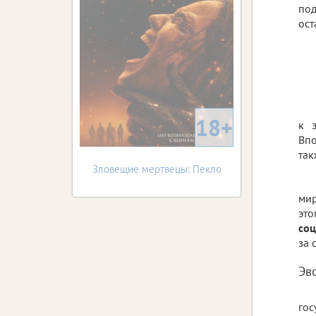
по
ост
18+
к 
Впо
так
Зловещие мертвецы: Пекло
мир
эт
со
за 
Эв
гос