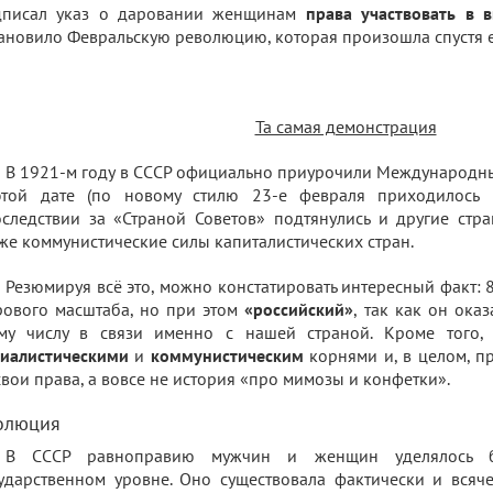
дписал указ о даровании женщинам
права участвовать в 
ановило Февральскую революцию, которая произошла спустя е
Та самая демонстрация
В 1921-м году в СССР официально приурочили Международн
этой дате (по новому стилю 23-е февраля приходилось 
следствии за «Страной Советов» подтянулись и другие стра
же коммунистические силы капиталистических стран.
Резюмируя всё это, можно констатировать интересный факт: 8
ового масштаба, но при этом
«российский»
, так как он ока
ому числу в связи именно с нашей страной. Кроме того, 
циалистическими
и
коммунистическим
корнями и, в целом, 
свои права, а вовсе не история «про мимозы и конфетки».
олюция
В СССР равноправию мужчин и женщин уделялось 
ударственном уровне. Оно существовала фактически и всяч