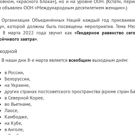
овном, «красного блока»), но и на уровне ООН. (Кстати, пер
 объявлен ООН «Международным десятилетием женщин».)
Организация Объединённых Наций каждый год присваивае
у», которой должны быть посвящены мероприятия. Тема М
я 8 марта 2022 года звучит как
«Гендерное равенство сег
ойчивого завтра»
.
ходной
В наши дни 8-е марта является
всеобщим
выходным днём:
в России,
Белоруссии,
на Украине,
других странах постсоветского пространства (кроме стран Ба
в Северной Корее,
во Вьетнаме,
Лаосе,
Камбодже,
на Кубе,
в Анголе,