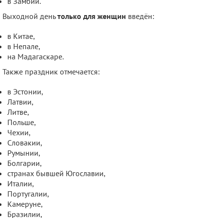
в Замбии.
Выходной день
только для женщин
введён:
в Китае,
в Непале,
на Мадагаскаре.
Также праздник отмечается:
в Эстонии,
Латвии,
Литве,
Польше,
Чехии,
Словакии,
Румынии,
Болгарии,
странах бывшей Югославии,
Италии,
Португалии,
Камеруне,
Бразилии,