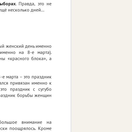
выборах
. Правда, это не
щё несколько дней...
ый женский день именно
именно на 8-е марта).
ны «красного блока», а
-е марта – это праздник
зался привязан именно к
это праздник с сугубо
праздник борьбы женщин
большое внимание на
ески поощрялось. Кроме