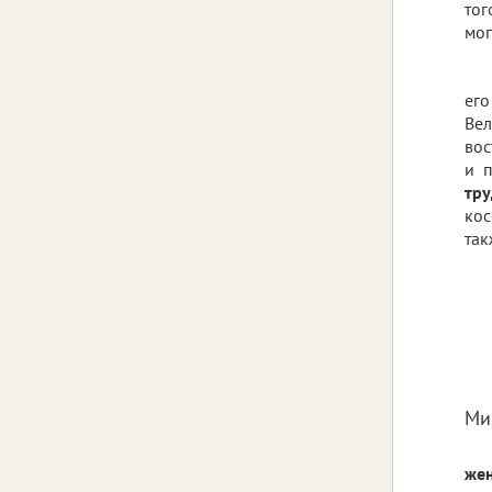
тог
мог
ег
Ве
вос
и 
тр
ко
так
Ми
же