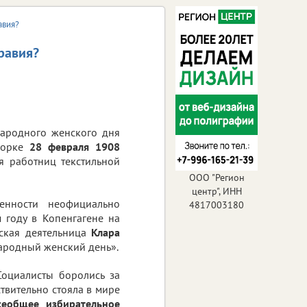
авия?
равия?
ародного женского дня
Йорке
28 февраля 1908
я работниц текстильной
ООО "Регион
центр", ИНН
венности неофициально
4817003180
 году в Копенгагене на
ская деятельница
Клара
ародный женский день».
оциалисты боролись за
твительно стояла в мире
сеобщее избирательное