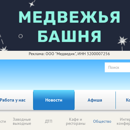
Реклама: ООО "Медведик", ИНН 3200007256
Работа у нас
Новости
Афиша
К
Заводные
Кафе и
Инте
сти
ДТП
Общество
выходные
рестораны
конфе