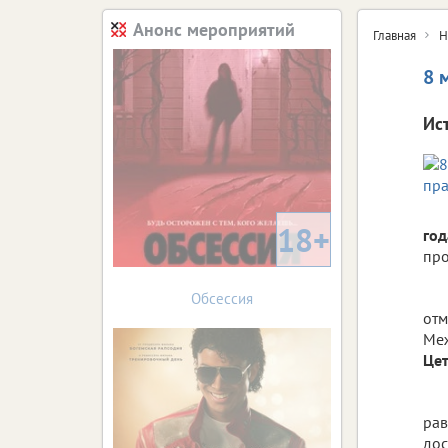
Анонс мероприятий
Главная
Н
8 
Ис
18+
год
про
Обсессия
отм
Ме
Це
рав
до