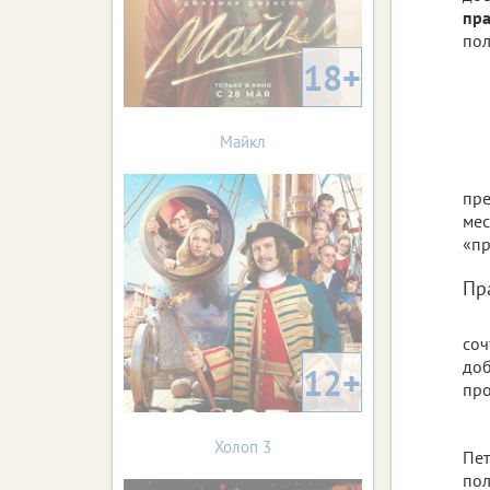
пр
пол
18+
Майкл
пре
мес
«пр
Пр
со
доб
12+
про
Холоп 3
Пе
пол