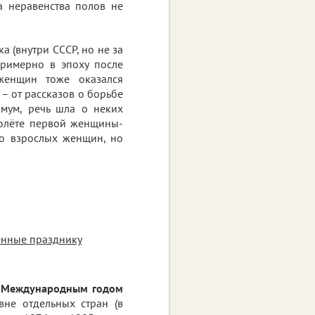
а неравенства полов не
 (внутри СССР, но не за
примерно в эпоху после
женщин тоже оказался
– от рассказов о борьбе
мум, речь шла о неких
 полёте первой женщины-
ько взрослых женщин, но
ённые празднику
«Международным годом
вне отдельных стран (в