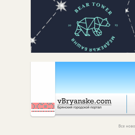
Все ново