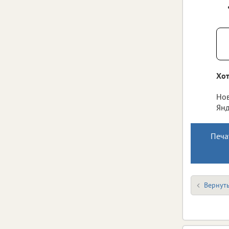
Хот
Нов
Янд
Печа
Вернуть