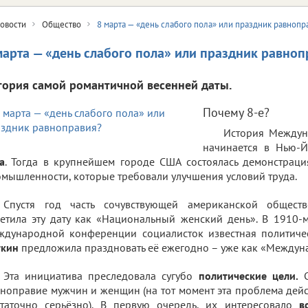
овости
Общество
8 марта — «день слабого пола» или праздник равнопр
марта — «день слабого пола» или праздник равноп
тория самой романтичной весенней даты.
Почему 8-е?
История Междун
начинается в Нью-
а
. Тогда в крупнейшем городе США состоялась демонстраци
мышленности, которые требовали улучшения условий труда.
Спустя год часть сочувствующей американской общест
етила эту дату как «Национальный женский день». В 1910-м
ждународной конференции социалисток известная политиче
ткин
предложила праздновать её ежегодно – уже как «Междун
Эта инициатива преследовала сугубо
политические цели.
С
ноправие мужчин и женщин (на тот момент эта проблема дейс
статочно серьёзно). В первую очередь, их интересовало
в