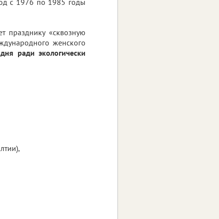
иод с 1976 по 1985 годы
т празднику «сквозную
еждународного женского
одня ради экологически
лтии),