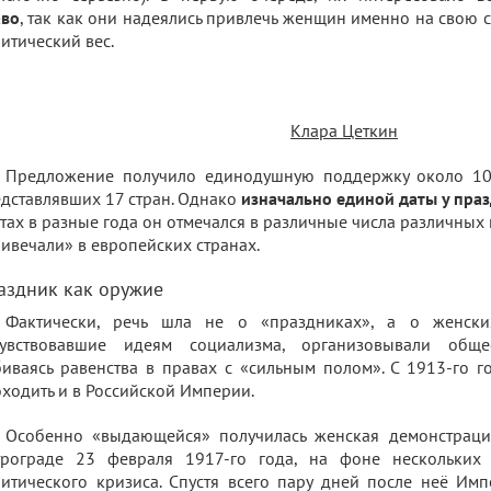
аво
, так как они надеялись привлечь женщин именно на свою с
итический вес.
Клара Цеткин
Предложение получило единодушную поддержку около 10
дставлявших 17 стран. Однако
изначально единой даты у пра
тах в разные года он отмечался в различные числа различных 
ивечали» в европейских странах.
аздник как оружие
Фактически, речь шла не о «праздниках», а о женс
чувствовавшие идеям социализма, организовывали общес
иваясь равенства в правах с «сильным полом». С 1913-го г
ходить и в Российской Империи.
Особенно «выдающейся» получилась женская демонстрация
трограде 23 февраля 1917-го года, на фоне нескольких
итического кризиса. Спустя всего пару дней после неё Им