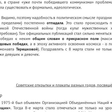
о, в стране «уже почти победившего коммунизма» проблем
ла существовать и формально, идеологически.
Видимо, поэтому надобность в политическом смысле праздника
о пределами) постепенно
отпадала
. Это стало происходить 
ликой Отечественной войны (тогда культ мужественных 
требован). Тон официальных публикаций стал сильно меняться 
победах к неким
общим словам о прекрасном поле
(макси
удовых победах
, а в эпоху активного освоения космоса - о
смонавта
Терешковой
). Поздравлять с 8 марта стали не тол
же девушек и девочек.
Советские открытки и плакаты разных годов, посвящ
р
1975-й был объявлен Организацией Объединённых Наций
нщин»
. Тогда 8-е марта стало отмечаться не только на уро