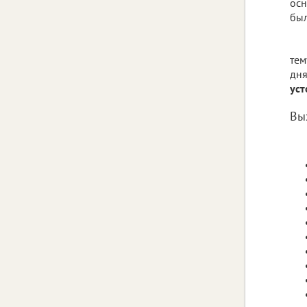
осн
был
тем
дн
уст
Вы