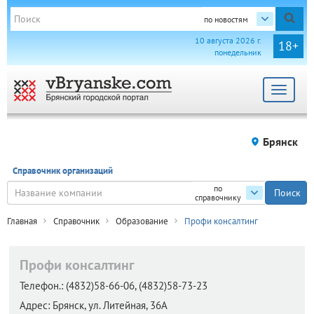
по новостям
10 августа 2026 г.
18+
понедельник
Toggle
navigat
Брянск
Справочник организаций
по
справочнику
Главная
Справочник
Образование
Профи консалтинг
Профи консалтинг
Телефон.:
(4832)58-66-06, (4832)58-73-23
Адрес:
Брянск,
ул. Литейная, 36А