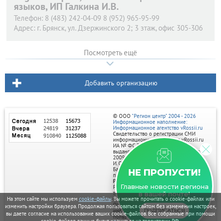
языков, ИП Галкина И.В.
Телефон:
8 (483) 242-04-09 8 (952) 965-95-99
Адрес:
г. Брянск,
ул. Дзержинского 2; 3 зтаж, офис 305-306
Посмотреть ещё
Добавить организацию
© ООО
"Регион центр" 2004 - 2026
Информационное наполнение:
Информационное агентство vRossii.ru
Свидетельство о регистрации СМИ
информационного агентства vRossii.ru
ИА № ФС 77‑35502
выдано РОСКОМНАДЗОРом 04 марта
2009г.
И. О. Главного редактора Нарыков А. Н.
Баннеры на портале размещаются на
НЕ ПРОПУСТИ!
правах рекламы.
Реклама на портале:
Главные новости региона
Рекламное агентство "Умный маркетинг"
тел. 7-910-267-70-40,
в вашей почте!
На этом сайте мы используем
cookie-файлы
. Вы можете прочитать о cookie-файлах или
email: umnyy.marketing@yandex.ru
Отдельные публикации могут содержать
изменить настройки браузера. Продолжая пользоваться сайтом без изменения настроек,
информацию, не предназначенную для
ПОДПИСАТЬСЯ
вы даете согласие на использование ваших cookie-файлов. Все собранные при помощи
пользователей до 18 лет.