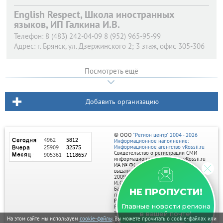
English Respect, Школа иностранных
языков, ИП Галкина И.В.
Телефон:
8 (483) 242-04-09 8 (952) 965-95-99
Адрес:
г. Брянск,
ул. Дзержинского 2; 3 зтаж, офис 305-306
Посмотреть ещё
Добавить организацию
© ООО
"Регион центр" 2004 - 2026
Информационное наполнение:
Информационное агентство vRossii.ru
Свидетельство о регистрации СМИ
информационного агентства vRossii.ru
ИА № ФС 77‑35502
выдано РОСКОМНАДЗОРом 04 марта
2009г.
И. О. Главного редактора Нарыков А. Н.
Баннеры на портале размещаются на
НЕ ПРОПУСТИ!
правах рекламы.
Реклама на портале:
Главные новости региона
Рекламное агентство "Умный маркетинг"
тел. 7-910-267-70-40,
в вашей почте!
На этом сайте мы используем
cookie-файлы
. Вы можете прочитать о cookie-файлах или
email: umnyy.marketing@yandex.ru