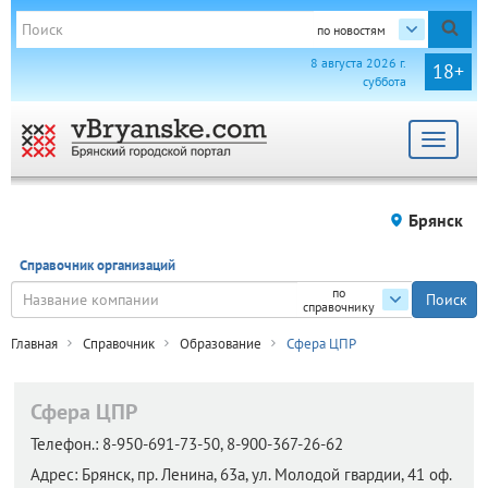
по новостям
8 августа 2026 г.
18+
суббота
Toggle
navigat
Брянск
Справочник организаций
по
справочнику
Главная
Справочник
Образование
Сфера ЦПР
Сфера ЦПР
Телефон.:
8-950-691-73-50, 8-900-367-26-62
Адрес:
Брянск,
пр. Ленина, 63а, ул. Молодой гвардии, 41 оф.