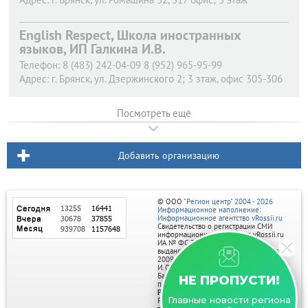
English Respect, Школа иностранных
языков, ИП Галкина И.В.
Телефон:
8 (483) 242-04-09 8 (952) 965-95-99
Адрес:
г. Брянск,
ул. Дзержинского 2; 3 зтаж, офис 305-306
Посмотреть ещё
Добавить организацию
© ООО
"Регион центр" 2004 - 2026
Информационное наполнение:
Информационное агентство vRossii.ru
Свидетельство о регистрации СМИ
информационного агентства vRossii.ru
ИА № ФС 77‑35502
выдано РОСКОМНАДЗОРом 04 марта
2009г.
И. О. Главного редактора Нарыков А. Н.
Баннеры на портале размещаются на
НЕ ПРОПУСТИ!
правах рекламы.
Реклама на портале:
Главные новости региона
Рекламное агентство "Умный маркетинг"