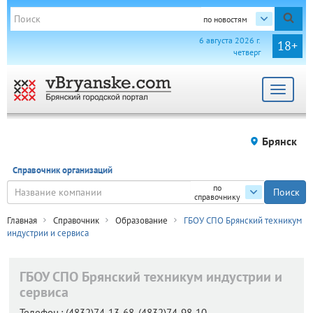
по новостям
6 августа 2026 г.
18+
четверг
Toggle
navigat
Брянск
Справочник организаций
по
справочнику
Главная
Справочник
Образование
ГБОУ СПО Брянский техникум
индустрии и сервиса
ГБОУ СПО Брянский техникум индустрии и
сервиса
Телефон.:
(4832)74-13-68, (4832)74-98-10