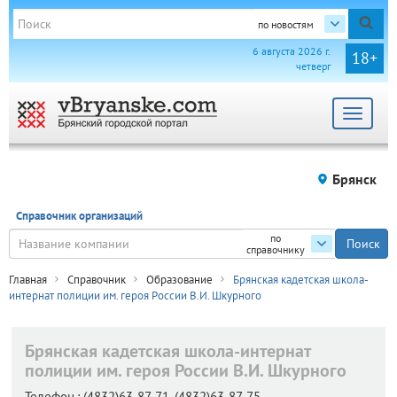
по новостям
6 августа 2026 г.
18+
четверг
Toggle
navigat
Брянск
Справочник организаций
по
справочнику
Главная
Справочник
Образование
Брянская кадетская школа-
интернат полиции им. героя России В.И. Шкурного
Брянская кадетская школа-интернат
полиции им. героя России В.И. Шкурного
Телефон.:
(4832)63‑87-71, (4832)63‑87-75