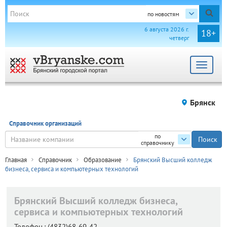
по новостям
6 августа 2026 г.
18+
четверг
Toggle
navigat
Брянск
Справочник организаций
по
справочнику
Главная
Справочник
Образование
Брянский Высший колледж
бизнеса, сервиса и компьютерных технологий
Брянский Высший колледж бизнеса,
сервиса и компьютерных технологий
Телефон.:
(4832)68-69-42