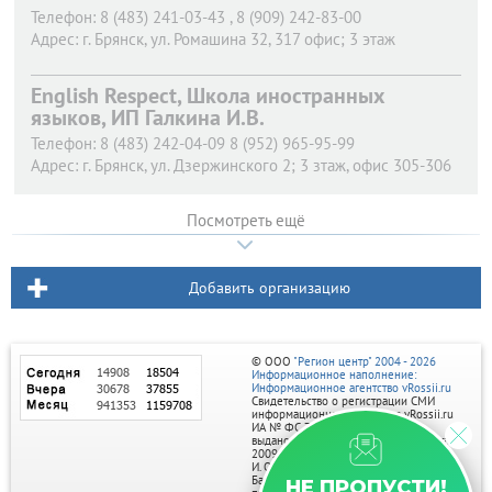
Телефон:
8 (483) 241-03-43 , 8 (909) 242-83-00
Адрес:
г. Брянск,
ул. Ромашина 32, 317 офис; 3 этаж
English Respect, Школа иностранных
языков, ИП Галкина И.В.
Телефон:
8 (483) 242-04-09 8 (952) 965-95-99
Адрес:
г. Брянск,
ул. Дзержинского 2; 3 зтаж, офис 305-306
Посмотреть ещё
Добавить организацию
© ООО
"Регион центр" 2004 - 2026
Информационное наполнение:
Информационное агентство vRossii.ru
Свидетельство о регистрации СМИ
информационного агентства vRossii.ru
ИА № ФС 77‑35502
выдано РОСКОМНАДЗОРом 04 марта
2009г.
И. О. Главного редактора Нарыков А. Н.
Баннеры на портале размещаются на
НЕ ПРОПУСТИ!