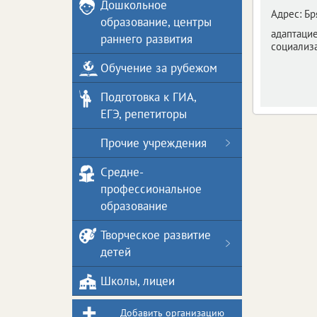
Дошкольное
Адрес:
Бр
образование, центры
адаптацие
раннего развития
социализ
Обучение за рубежом
Подготовка к ГИА,
ЕГЭ, репетиторы
Прочие учреждения
Средне-
профессиональное
образование
Творческое развитие
детей
Школы, лицеи
Добавить организацию