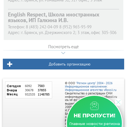
English Respect, Школа иностранных
языков, ИП Галкина И.В.
Телефон:
8 (483) 242-04-09 8 (952) 965-95-99
Адрес:
г. Брянск,
ул. Дзержинского 2; 3 зтаж, офис 305-306
Посмотреть ещё
Добавить организацию
© ООО
"Регион центр" 2004 - 2026
Информационное наполнение:
Информационное агентство vRossii.ru
Свидетельство о регистрации СМИ
информационного агентства vRossii.ru
ИА № ФС 77‑35502
выдано РОСКОМНАДЗОРом 04 марта
2009г.
И. О. Главного редактора Нарыков А. Н.
Баннеры на портале размещаются на
НЕ ПРОПУСТИ!
правах рекламы.
Реклама на портале:
Главные новости региона
Рекламное агентство "Умный маркетинг"