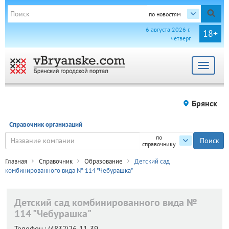
по новостям
6 августа 2026 г.
18+
четверг
Toggle
navigat
Брянск
Справочник организаций
по
справочнику
Главная
Справочник
Образование
Детский сад
комбинированного вида № 114 "Чебурашка"
Детский сад комбинированного вида №
114 "Чебурашка"
Телефон.:
(4832)26-11-39