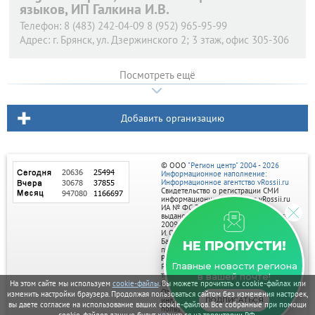
языков, ИП Галкина И.В.
Телефон:
8 (483) 242-04-09 8 (952) 965-95-99
Адрес:
г. Брянск,
ул. Дзержинского 2; 3 зтаж, офис 305-306
Посмотреть ещё
Добавить организацию
© ООО
"Регион центр" 2004 - 2026
Информационное наполнение:
Информационное агентство vRossii.ru
Свидетельство о регистрации СМИ
информационного агентства vRossii.ru
ИА № ФС 77‑35502
выдано РОСКОМНАДЗОРом 04 марта
2009г.
И. О. Главного редактора Нарыков А. Н.
Баннеры на портале размещаются на
НЕ ПРОПУСТИ!
правах рекламы.
Реклама на портале:
Главные новости региона
Рекламное агентство "Умный маркетинг"
тел. 7-910-267-70-40,
в вашей почте!
На этом сайте мы используем
cookie-файлы
. Вы можете прочитать о cookie-файлах или
email: umnyy.marketing@yandex.ru
Отдельные публикации могут содержать
изменить настройки браузера. Продолжая пользоваться сайтом без изменения настроек,
информацию, не предназначенную для
ПОДПИСАТЬСЯ
вы даете согласие на использование ваших cookie-файлов. Все собранные при помощи
пользователей до 18 лет.