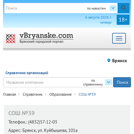
по новостям
6 августа 2026 г.
18+
четверг
Toggle
navigat
Брянск
Справочник организаций
по
справочнику
Главная
Справочник
Образование
СОШ №39
СОШ №39
Телефон.:
(4832)57-12-03
Адрес:
Брянск,
ул. Куйбышева, 101а