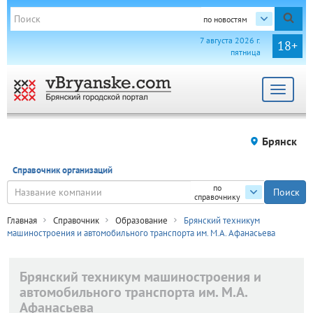
по новостям
7 августа 2026 г.
18+
пятница
Toggle
navigat
Брянск
Справочник организаций
по
справочнику
Главная
Справочник
Образование
Брянский техникум
машиностроения и автомобильного транспорта им. М.А. Афанасьева
Брянский техникум машиностроения и
автомобильного транспорта им. М.А.
Афанасьева