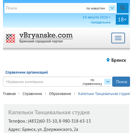
по новостям
10 августа 2026 г.
18+
понедельник
Toggle
navigat
Брянск
Справочник организаций
по
справочнику
Главная
Справочник
Образование
Капельки Танцевальная студия
Капельки Танцевальная студия
Телефон.:
(4832)60-35-10, 8-980-318-63-13
Адрес:
Брянск,
ул. Дзержинского, 2а