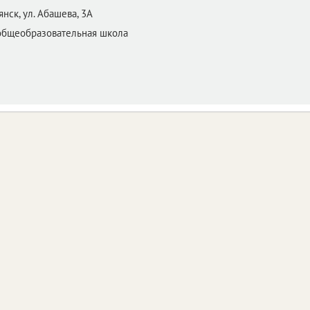
янск,
ул. Абашева, 3А
общеобразовательная школа