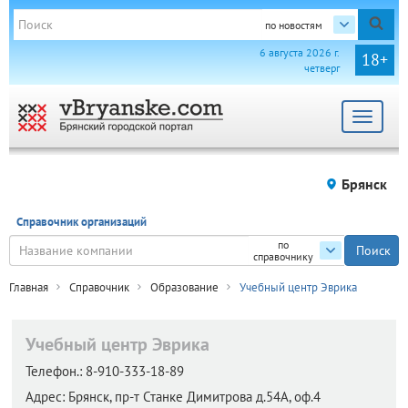
по новостям
6 августа 2026 г.
18+
четверг
Toggle
navigat
Брянск
Справочник организаций
по
справочнику
Главная
Справочник
Образование
Учебный центр Эврика
Учебный центр Эврика
Телефон.:
8-910-333-18-89
Адрес:
Брянск,
пр-т Станке Димитрова д.54А, оф.4