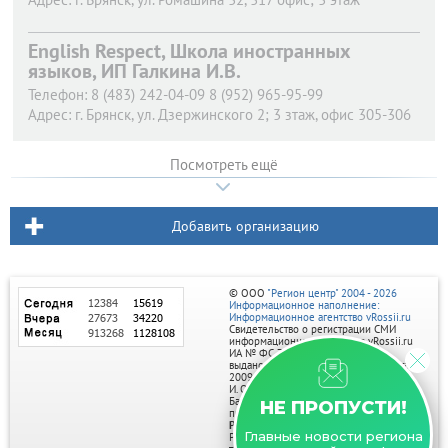
English Respect, Школа иностранных
языков, ИП Галкина И.В.
Телефон:
8 (483) 242-04-09 8 (952) 965-95-99
Адрес:
г. Брянск,
ул. Дзержинского 2; 3 зтаж, офис 305-306
Посмотреть ещё
Добавить организацию
© ООО
"Регион центр" 2004 - 2026
Информационное наполнение:
Информационное агентство vRossii.ru
Свидетельство о регистрации СМИ
информационного агентства vRossii.ru
ИА № ФС 77‑35502
выдано РОСКОМНАДЗОРом 04 марта
2009г.
И. О. Главного редактора Нарыков А. Н.
Баннеры на портале размещаются на
НЕ ПРОПУСТИ!
правах рекламы.
Реклама на портале:
Главные новости региона
Рекламное агентство "Умный маркетинг"