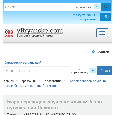
по новостям
9 августа 2026 г.
18+
воскресенье
Toggle
navigat
Брянск
Справочник организаций
по
справочнику
Главная
Справочник
Образование
Бюро переводов, обучение
языкам, бюро путешествии Полиглот
Бюро переводов, обучение языкам, бюро
путешествии Полиглот
Телефон.:
(4832)71-81-82, (4832)59-75-00