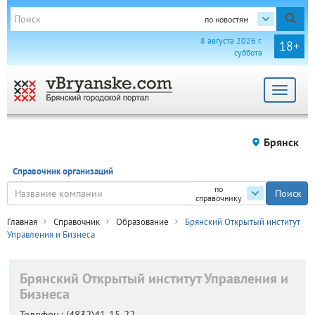
по новостям
8 августа 2026 г.
18+
суббота
Toggle
navigat
Брянск
Справочник организаций
по
справочнику
Главная
Справочник
Образование
Брянский Открытый институт
Управления и Бизнеса
Брянский Открытый институт Управления и
Бизнеса
Телефон.:
(4832)41-15-22