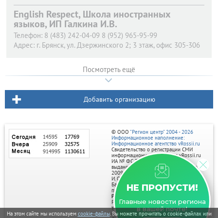
English Respect, Школа иностранных
языков, ИП Галкина И.В.
Телефон:
8 (483) 242-04-09 8 (952) 965-95-99
Адрес:
г. Брянск,
ул. Дзержинского 2; 3 зтаж, офис 305-306
Посмотреть ещё
Добавить организацию
© ООО
"Регион центр" 2004 - 2026
Информационное наполнение:
Информационное агентство vRossii.ru
Свидетельство о регистрации СМИ
информационного агентства vRossii.ru
ИА № ФС 77‑35502
выдано РОСКОМНАДЗОРом 04 марта
2009г.
И. О. Главного редактора Нарыков А. Н.
Баннеры на портале размещаются на
НЕ ПРОПУСТИ!
правах рекламы.
Реклама на портале:
Главные новости региона
Рекламное агентство "Умный маркетинг"
тел. 7-910-267-70-40,
в вашей почте!
На этом сайте мы используем
cookie-файлы
. Вы можете прочитать о cookie-файлах или
email: umnyy.marketing@yandex.ru