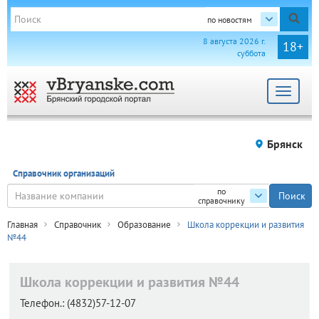
по новостям
8 августа 2026 г.
18+
суббота
Toggle
navigat
Брянск
Справочник организаций
по
справочнику
Главная
Справочник
Образование
Школа коррекции и развития
№44
Школа коррекции и развития №44
Телефон.:
(4832)57-12-07