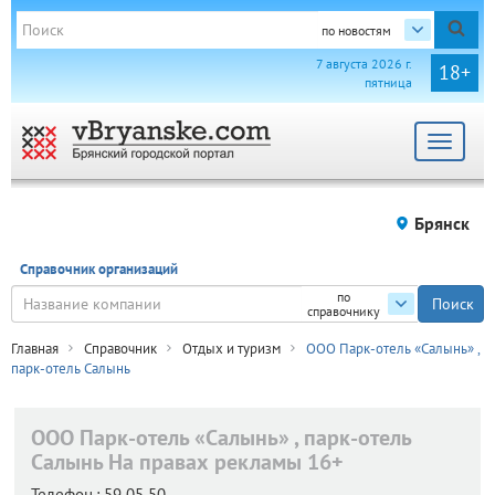
по новостям
7 августа 2026 г.
18+
пятница
Toggle
navigat
Брянск
Справочник организаций
по
справочнику
Главная
Справочник
Отдых и туризм
ООО Парк-отель «Салынь» ,
парк-отель Салынь
ООО Парк-отель «Салынь» , парк-отель
Салынь
На правах рекламы 16+
Телефон.:
59 05 50