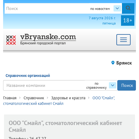
по новостям
7 августа 2026 г.
18+
пятница
Toggle
navigat
Брянск
Справочник организаций
по
справочнику
Главная
Справочник
Здоровье и красота
ООО "Смайл",
стоматологический кабинет Смайл
ООО "Смайл", стоматологический кабинет
Смайл
Телефон.:
26 47 27