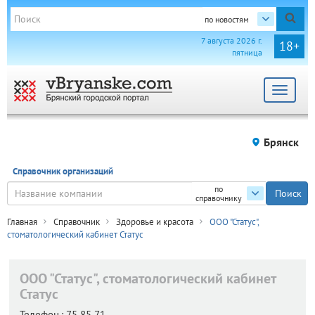
по новостям
7 августа 2026 г.
18+
пятница
Toggle
navigat
Брянск
Справочник организаций
по
справочнику
Главная
Справочник
Здоровье и красота
ООО "Статус",
стоматологический кабинет Статус
ООО "Статус", стоматологический кабинет
Статус
Телефон.:
75 85 71