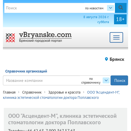
по новостям
8 августа 2026 г.
18+
суббота
Toggle
navigat
Брянск
Справочник организаций
по
справочнику
Главная
Справочник
Здоровье и красота
ООО "Асцендент-М",
клиника эстетической стоматологии доктора Поплавского
ООО "Асцендент-М", клиника эстетической
стоматологии доктора Поплавского
Телефон.:
66 42 63, 7 900 367 57 63